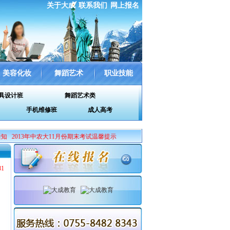
关于大成
联系我们
网上报名
美容化妆
舞蹈艺术
职业技能
具设计班
舞蹈艺术类
手机维修班
成人高考
2013年中农大11月份期末考试温馨提示
81