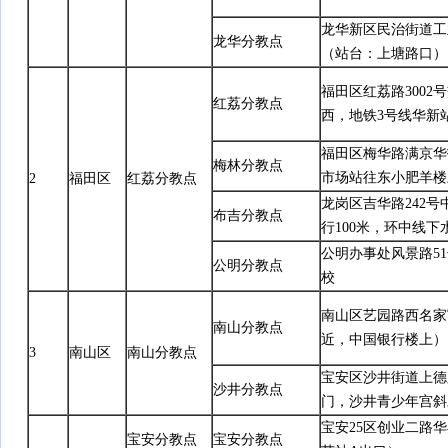
龙华新区民治街道工
龙华分教点
（站台：上塘路口）
福田区红荔路3002
红荔分教点
西，地铁3号线华新
福田区梅华路满京华投
梅林分教点
市场站往东小肥羊楼
2
福田区
红荔分教点
龙岗区吉华路242
布吉分教点
行100米，环中线下
公明办事处风景路5
公明分教点
校
南山区艺园路西名家
南山分教点
近，中国银行楼上）
3
南山区
南山分教点
宝安区沙井街道上德
沙井分教点
门，沙井青少年宫斜
宝安25区创业二路华
宝安分教点
宝安分教点