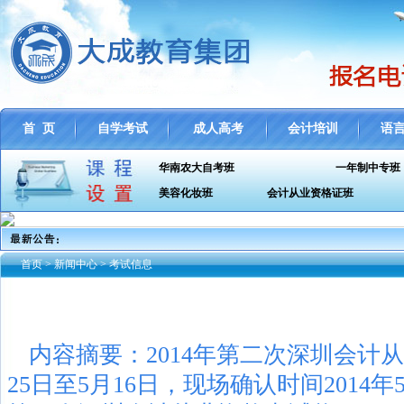
首 页
自学考试
成人高考
会计培训
语
华南农大自考班
一年制中专班
美容化妆班
会计从业资格证班
自考
首页
>
新闻中心
>
考试信息
内容摘要：2014年第二次深圳会计
25日至5月16日，现场确认时间2014年5